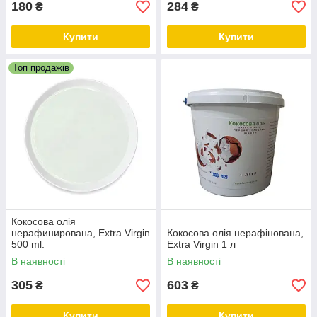
180
284
₴
₴
Купити
Купити
Топ продажів
Кокосова олія
нерафинирована, Extra Virgin
Кокосова олія нерафінована,
500 ml.
Extra Virgin 1 л
В наявності
В наявності
305
603
₴
₴
Купити
Купити