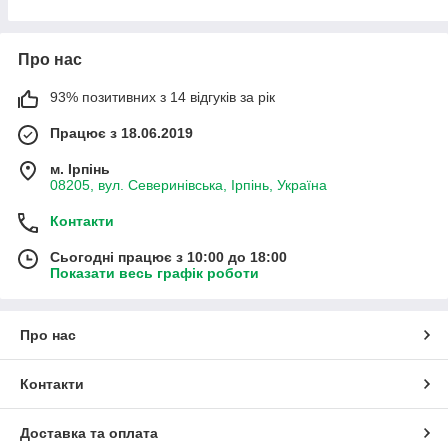
продукти, що допомагають жити усвідомлено без
зайвих ускладнень.
Про нас
Чистий склад
Еко-підхід
93% позитивних з 14 відгуків за рік
Турбота про родину
Щоденний комфорт
Працює з 18.06.2019
м. Ірпінь
08205, вул. Северинівська, Ірпінь, Україна
Що ви знайдете в нашому
Контакти
магазині
Сьогодні працює з 10:00 до 18:00
Асортимент сформований так, щоб закривати реальні
Показати весь графік роботи
щоденні потреби: збалансоване харчування, приготування
корисних страв, натуральний догляд і більш екологічний
Про нас
побут.
Ми віддаємо перевагу продуктам із прозорим складом та
Контакти
зрозумілим призначенням, які легко інтегрувати у ваш
звичний ритм.
Доставка та оплата