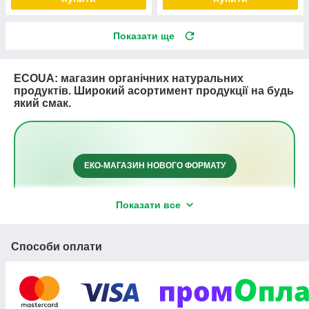
Показати ще
ECOUA: магазин органічних натуральних
продуктів. Широкий асортимент продукції на будь
який смак.
ЕКО-МАГАЗИН НОВОГО ФОРМАТУ
Екологічні товари та
Показати все
продукти для здорового
способу життя
Способи оплати
Ми зібрали прості й справді корисні рішення для
щоденного вибору: від натуральних інгредієнтів для
кухні до еко-товарів для дому. Тут легко знайти