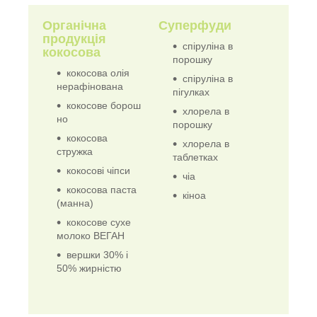
Органічна
Суперфуди
продукція
спіруліна в
кокосова
порошку
кокосова олія
спіруліна в
нерафінована
пігулках
кокосове борош
хлорела в
но
порошку
кокосова
хлорела в
стружка
таблетках
кокосові чіпси
чіа
кокосова паста
кіноа
(манна)
кокосове сухе
молоко ВЕГАН
вершки 30% і
50% жирністю