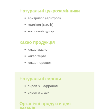
Натуральні цукрозамінники
еритритол (еритрол)
ксилітол (ксиліт)
кокосовий цукор
Какао продукція
какао масло
какао терте
какао порошок
Натуральні сиропи
сироп з шафраном
сироп з агави
Органічні продукти для
веганів