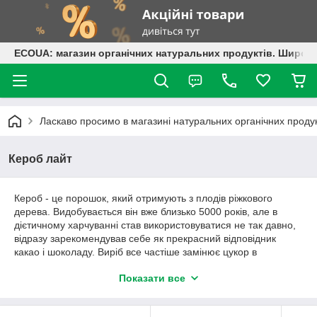
ECOUA: магазин органічних натуральних продуктів. Широки
Ласкаво просимо в магазині натуральних органічних проду
Кероб лайт
Кероб - це порошок, який отримують з плодів ріжкового
дерева. Видобувається він вже близько 5000 років, але в
дієтичному харчуванні став використовуватися не так давно,
відразу зарекомендував себе як прекрасний відповідник
какао і шоколаду. Виріб все частіше замінює цукор в
кулінарній промисловості. Продукт навіть додають в
Показати все
протикашльові препарати та інші медикаменти з метою
поліпшення їх смаку.