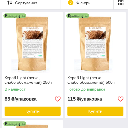
Сортування
0
Фільтри
Краща ціна
Краща ціна
Кероб Light (легко,
Кероб Light (легко,
слабо обсмажений) 250 г
слабо обсмажений) 500 г
В наявності
Готово до відправки
85
115
₴/упаковка
₴/упаковка
Купити
Купити
Краща ціна