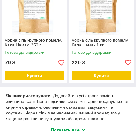
Чорна сіль крупного помелу,
Чорна сіль крупного помелу,
Кала Намак, 250 г
Кала Намак,1 кг
Готово до відправки
Готово до відправки
79
220
₴
₴
Купити
Купити
Як використовувати.
Додавайте в усі страви замість
звичайної солі. Вона підсилює смак їжі і гарно поєднується зі
сирими стравами, овочевими салатами, закусками та
соусами. Чорна сіль має насичений яєчний аромат, тому
якщо ви раніше не куштували або аромат вам не
подобається — додавайте її лише в гарячі страви. При
Показати все
термообробці ця сіль втрачає запах, але робить смак страв