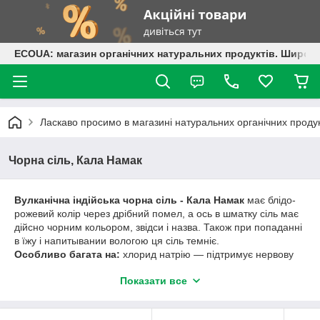
ECOUA: магазин органічних натуральних продуктів. Широки
Ласкаво просимо в магазині натуральних органічних проду
Чорна сіль, Кала Намак
Вулканічна індійська чорна сіль - Кала Намак
має блідо-
рожевий колір через дрібний помел, а ось в шматку сіль має
дійсно чорним кольором, звідси і назва. Також при попаданні
в їжу і напитывании вологою ця сіль темніє.
Особливо багата на:
хлорид натрію — підтримує нервову
систему і кров'яний тиск; залізо — складовий елемент клітин
Показати все
крові; магній — регулює роботу мозку;
сірка — регулює обмінні процеси і роботу гормонів.
В результаті вулканічних активностей соляні поклади також