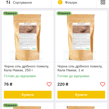
змішувалися з магмою, насичуючи сіль ще і сірководнем, що
Сортування
0
Фільтри
надає їй характерного запаху - вареного жовтка.
Індійська сіль як і гімалайська не підвищує вмісту натрію в
Новинка
Новинка
організмі.
Чорна сіль дрібного помелу,
Чорна сіль дрібного помелу,
Кала Намак, 250 г
Кала Намак, 1 кг
Готово до відправки
Готово до відправки
76
220
₴
₴
Купити
Купити
Новинка