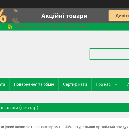
08205, вул. Северинівська, Ірпінь, Україна
ата
Повернення та обмін
Сертифікати
Про нас
оп агави (нектар)
ви (який називають ще нектаром) - 100% натуральний органічний продукт