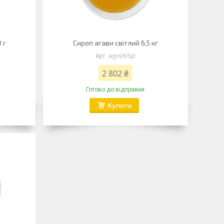
 г
Сироп агави світлий 6,5 кг
agvsl65pr
2 802 ₴
Готово до відправки
Купити