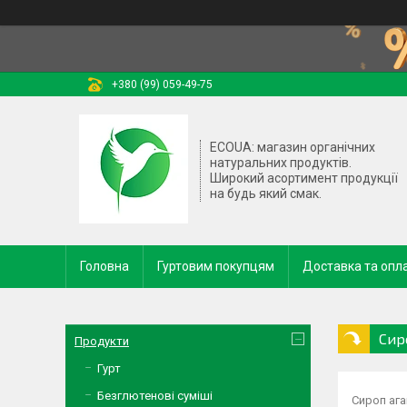
+380 (99) 059-49-75
ECOUA: магазин органічних
натуральних продуктів.
Широкий асортимент продукції
на будь який смак.
Головна
Гуртовим покупцям
Доставка та опл
Сир
Продукти
Гурт
Безглютенові суміші
Сироп ага