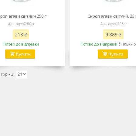
роп агави світлий 250 г
Сироп агави світлий, 25 
agvsl250pr
agvsl285pr
218 ₴
9 889 ₴
Тільки 
Готово до відправки
Готово до відправки
Купити
Купити