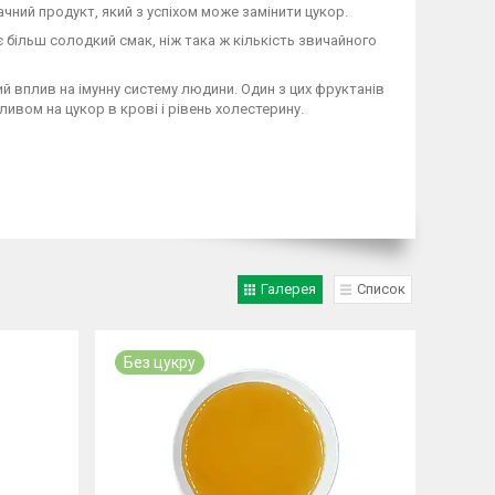
ачний продукт, який з успіхом може замінити цукор.
ає більш солодкий смак, ніж така ж кількість звичайного
й вплив на імунну систему людини. Один з цих фруктанів
ливом на цукор в крові і рівень холестерину.
Галерея
Список
Без цукру