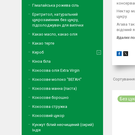
консерван
Гімалайська рожева сіль
Нектар ма
Еритритол, натуральний
цукру.
цукрозамінник без цукру,
Агава так
підсолоджувач для випічки
відомий я
Какао масло, какао олія
Вдалих по
Какао терте
Кероб
Кіноа біла
Кокосова олія Extra Virgin
Кокосове молоко "ВЕГАН"
Кокосова манна (паста)
Кокосове борошно
Без цу
Кокосова стружка
Кокосовий цукор
Кунжут білий неочищений (сирий)
Індія