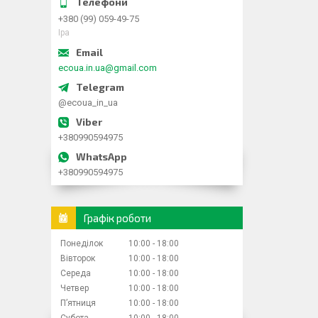
+380 (99) 059-49-75
Іра
ecoua.in.ua@gmail.com
@ecoua_in_ua
+380990594975
+380990594975
Графік роботи
Понеділок
10:00
18:00
Вівторок
10:00
18:00
Середа
10:00
18:00
Четвер
10:00
18:00
Пʼятниця
10:00
18:00