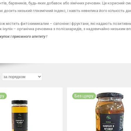
тів, барвників, будь-яких добавок або хімічних речовин. Це корисний см
є досить низький глікемічний індекс, і навіть невелика його кількість д
ож містить фитохимикалии – сапоніни і фруктани, які надають позитивни
к інулін – органічна речовина з полісахаридів, з надзвичайно низьким вп
купок і приємного апетиту !
кру
Без цукру