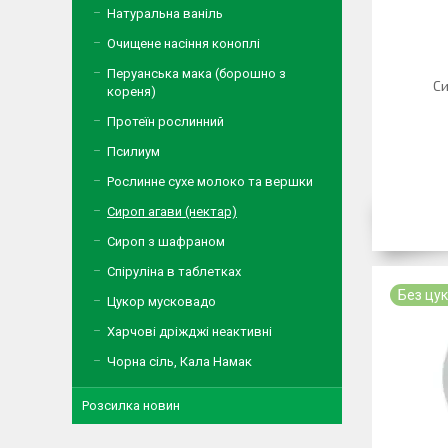
Натуральна ваніль
Очищене насіння коноплі
Перуанська мака (борошно з
Си
кореня)
Протеїн рослинний
Псилиум
Рослинне сухе молоко та вершки
Сироп агави (нектар)
Сироп з шафраном
Спіруліна в таблетках
Без цу
Цукор мусковадо
Харчові дріжджі неактивні
Чорна сіль, Кала Намак
Розсилка новин