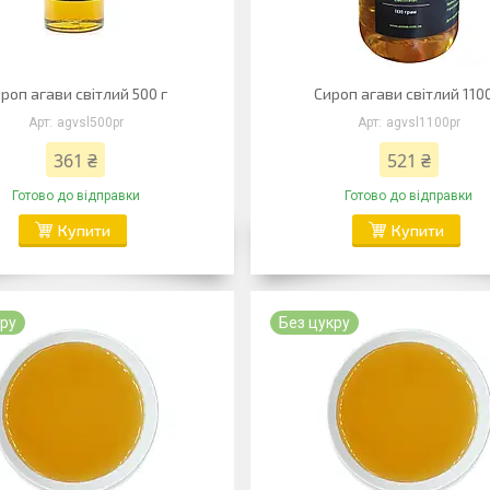
роп агави світлий 500 г
Сироп агави світлий 1100
agvsl500pr
agvsl1100pr
361 ₴
521 ₴
Готово до відправки
Готово до відправки
Купити
Купити
кру
Без цукру