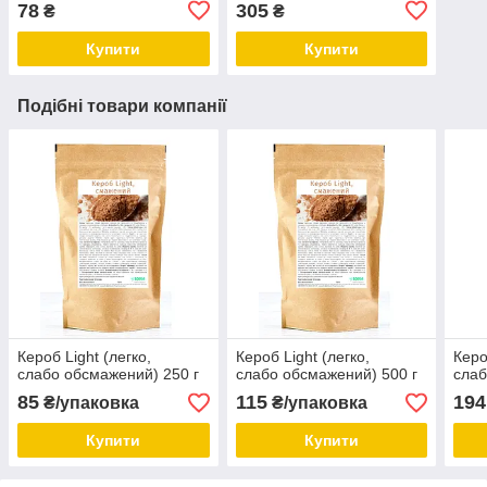
78
305
₴
₴
Купити
Купити
Подібні товари компанії
Кероб Light (легко,
Кероб Light (легко,
Керо
слабо обсмажений) 250 г
слабо обсмажений) 500 г
слаб
85
115
194
₴/упаковка
₴/упаковка
Купити
Купити