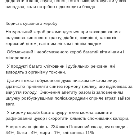
додавати в каші, соуси, напої, тобто використовувати у всіх
випадках, коли потрібно підсолодити блюдо.
Користь сушеного керобу:
Натуральний кероб рекомендується при захворюваннях
шлунково-кишкового тракту, діабеті, ожирінні, також він
корисний дітям, вагітним жінкам і літнім людям.
Обсмажений і необсмаженого кероб багатий вітамінами і
мінералами.
У продукті багато клітковини і дубильних речовин, які
виводять з організму токсини.
Дієтичні якості обумовлені дуже низьким вмістом жиру і
здатністю припиняти синтез гормону греліну, що відповідає за
відчуття голоду. Зниження апетиту разом із заповненням
шлунку розбухнувшими полісахаридами сприяє втраті зайвої
ваги.
У сирому керобі багато цукру, яким можна замінити
рафінований цукор і скоротити кількість споживаних калорій.
Енергетична цінність: 234 ккал Поживний склад: вуглеводи -
44%, білки - 4%, жири - 1%, клітковина-11%