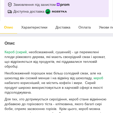
Замовлення під захистом
Доступна доставка
Опис
Характеристики
Доставка
Оплата
Умови п
Опис
Кероб (сирий
, необсмажений, сушений) - це перемелені
плоди ріжкового дерева, які мають своєрідний смак і аромат,
що відрізняється від продуктів, які піддавалися тепловій
обробці.
Необсмажений порошок має більш солодкий смак, але на
шоколад він схожий менше і на відміну від шоколаду,
кероб
набагато корисніший, не містить кофеїн і жири. Сирий
продукт широко використовується в харчовій сфері в якості
підсолоджувача.
Для тих, хто дотримується сироїдіння, кероб стане відмінною
добавкою до горіхового тіста - клітковина, якого багаті сирі
боби, сприяє засвоєнню горіхів. Крім цього, кероб можна